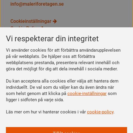
info@maleriforetagen.se
Cookieinställningar
Cookie Policy
Integritetspolicy
Vi respekterar din integritet
Bli medlem
Vi använder cookies för att förbättra användarupplevelsen
Så här blir du medlem
på vår webbplats. De hjälper oss att förbättra
webbplatsens prestanda, presentera relevant innehåll och
Se dina förmåner
göra det möjligt för dig att dela innehåll i sociala medier.
Räkna ut din medlemsavgift
Du kan acceptera alla cookies eller välja att hantera dem
Följ oss
individuellt. De val som du väljer kan du även ändra när
Facebook
som helst genom att klicka på
cookie-inställningar
som
Linkedin
ligger i sidfoten på varje sida.
Instagram
Läs mer om hur vi hanterar cookies i vår
cookie-policy
.
Youtube
Vi är en del av