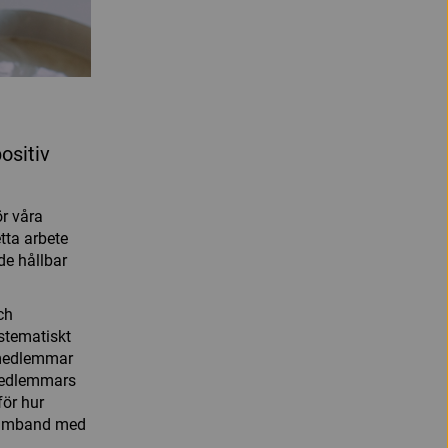
ositiv
ör våra
tta arbete
de hållbar
ch
ystematiskt
 medlemmar
a medlemmars
för hur
samband med