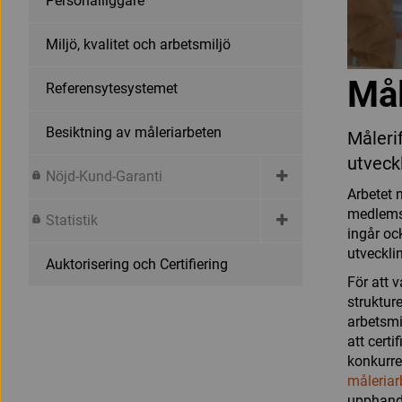
Personalliggare
Miljö, kvalitet och arbetsmiljö
Mål
Referensytesystemet
Besiktning av måleriarbeten
Målerif
utveck
Nöjd-Kund-Garanti
Arbetet 
medlemsf
Statistik
ingår oc
utveckli
Auktorisering och Certifiering
För att 
struktur
arbetsmi
att cert
konkurre
måleriar
upphandl