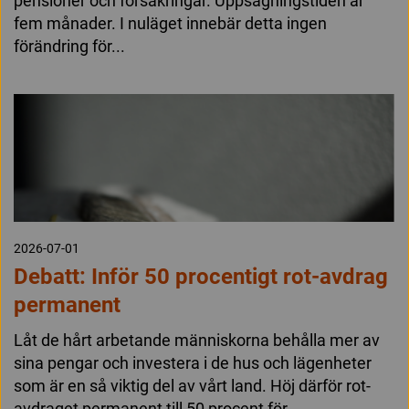
pensioner och försäkringar. Uppsägningstiden är
fem månader. I nuläget innebär detta ingen
förändring för...
2026-07-01
Debatt: Inför 50 procentigt rot-avdrag
permanent
Låt de hårt arbetande människorna behålla mer av
sina pengar och investera i de hus och lägenheter
som är en så viktig del av vårt land. Höj därför rot-
avdraget permanent till 50 procent för...