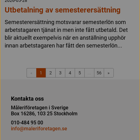
2026-05-28
Utbetalning av semesterersättning
Semesterersättning motsvarar semesterlön som
arbetstagaren tjänat in men inte fått utbetald. Det
blir aktuellt exempelvis när en anställning upphör
innan arbetstagaren har fått den semesterlön...
«
1
2
3
4
5
...
56
»
Kontakta oss
Måleriföretagen i Sverige
Box 16286, 103 25 Stockholm
010-484 95 00
info@maleriforetagen.se