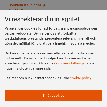
Cookieinställningar
Cookie Policy
Integritetspolicy
Vi respekterar din integritet
Bli medlem
Vi använder cookies för att förbättra användarupplevelsen
Så här blir du medlem
på vår webbplats. De hjälper oss att förbättra
webbplatsens prestanda, presentera relevant innehåll och
Se dina förmåner
göra det möjligt för dig att dela innehåll i sociala medier.
Räkna ut din medlemsavgift
Du kan acceptera alla cookies eller välja att hantera dem
Följ oss
individuellt. De val som du väljer kan du även ändra när
Facebook
som helst genom att klicka på
cookie-inställningar
som
Linkedin
ligger i sidfoten på varje sida.
Instagram
Läs mer om hur vi hanterar cookies i vår
cookie-policy
.
Youtube
Vi är en del av
Tillåt cookies