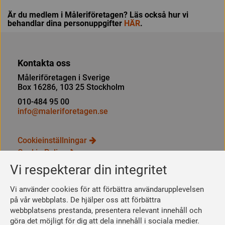
Är du medlem i Måleriföretagen? Läs också hur vi
behandlar dina personuppgifter
HÄR
.
Kontakta oss
Måleriföretagen i Sverige
Box 16286, 103 25 Stockholm
010-484 95 00
info@maleriforetagen.se
Cookieinställningar
Cookie Policy
Integritetspolicy
Vi respekterar din integritet
Bli medlem
Vi använder cookies för att förbättra användarupplevelsen
Så här blir du medlem
på vår webbplats. De hjälper oss att förbättra
webbplatsens prestanda, presentera relevant innehåll och
Se dina förmåner
göra det möjligt för dig att dela innehåll i sociala medier.
Räkna ut din medlemsavgift