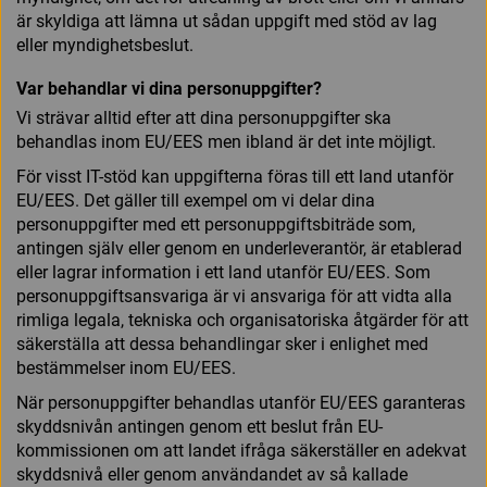
är skyldiga att lämna ut sådan uppgift med stöd av lag
eller myndighetsbeslut.
Var behandlar vi dina personuppgifter?
Vi strävar alltid efter att dina personuppgifter ska
behandlas inom EU/EES men ibland är det inte möjligt.
För visst IT-stöd kan uppgifterna föras till ett land utanför
EU/EES. Det gäller till exempel om vi delar dina
personuppgifter med ett personuppgiftsbiträde som,
antingen själv eller genom en underleverantör, är etablerad
eller lagrar information i ett land utanför EU/EES. Som
personuppgiftsansvariga är vi ansvariga för att vidta alla
rimliga legala, tekniska och organisatoriska åtgärder för att
säkerställa att dessa behandlingar sker i enlighet med
bestämmelser inom EU/EES.
När personuppgifter behandlas utanför EU/EES garanteras
skyddsnivån antingen genom ett beslut från EU-
kommissionen om att landet ifråga säkerställer en adekvat
skyddsnivå eller genom användandet av så kallade