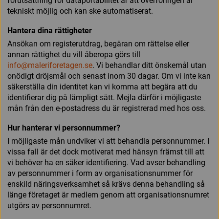
förutsättning för dataportabilitet är att överföringen är
tekniskt möjlig och kan ske automatiserat.
Hantera dina rättigheter
Ansökan om registerutdrag, begäran om rättelse eller
annan rättighet du vill åberopa görs till
info@maleriforetagen.se
. Vi behandlar ditt önskemål utan
onödigt dröjsmål och senast inom 30 dagar. Om vi inte kan
säkerställa din identitet kan vi komma att begära att du
identifierar dig på lämpligt sätt. Mejla därför i möjligaste
mån från den e-postadress du är registrerad med hos oss.
Hur hanterar vi personnummer?
I möjligaste mån undviker vi att behandla personnummer. I
vissa fall är det dock motiverat med hänsyn främst till att
vi behöver ha en säker identifiering. Vad avser behandling
av personnummer i form av organisationsnummer för
enskild näringsverksamhet så krävs denna behandling så
länge företaget är medlem genom att organisationsnumret
utgörs av personnumret.