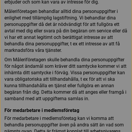
erbjuder och som kan vara av intresse för dig.
Måleriföretagen behandlar alltid dina personuppgifter i
enlighet med tillämplig lagstiftning. Vi behandlar dina
personuppgifter då det är nödvändigt för att fullgöra ett
avtal med dig eller svara på din begäran om service eller då
vi har ett annat legitimt och berättigat intresse av att
behandla dina personuppgifter, t ex ett intresse av att få
marknadsföra våra tjänster.
Om Måleriföretagen skulle behandla dina personuppgifter
för något ändamål som kräver ditt samtycke kommer vi att
inhämta ditt samtycke i förväg. Vissa personuppgifter kan
vara obligatoriska att tillhandahålla, t ex för att vi ska
kunna tillhandahålla en tjänst eller fullgöra en annan
begäran från dig. Detta kommer då att anges eller framgå i
samband med att uppgifterna samlas in.
För medarbetare i medlemsföretag
För medarbetare i medlemsföretag kan vi komma att
behandla personuppgifter även på andra sätt än vad som
nämnts ovan. Detta är främst kopplat till arbetsgivarens