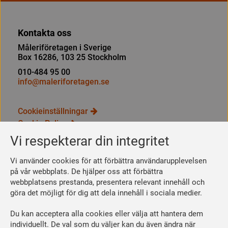
Kontakta oss
Måleriföretagen i Sverige
Box 16286, 103 25 Stockholm
010-484 95 00
info@maleriforetagen.se
Cookieinställningar
Cookie Policy
Integritetspolicy
Vi respekterar din integritet
Bli medlem
Vi använder cookies för att förbättra användarupplevelsen
Så här blir du medlem
på vår webbplats. De hjälper oss att förbättra
webbplatsens prestanda, presentera relevant innehåll och
Se dina förmåner
göra det möjligt för dig att dela innehåll i sociala medier.
Räkna ut din medlemsavgift
Du kan acceptera alla cookies eller välja att hantera dem
Följ oss
individuellt. De val som du väljer kan du även ändra när