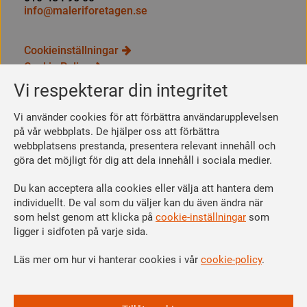
info@maleriforetagen.se
Cookieinställningar
Cookie Policy
Integritetspolicy
Vi respekterar din integritet
Bli medlem
Vi använder cookies för att förbättra användarupplevelsen
Så här blir du medlem
på vår webbplats. De hjälper oss att förbättra
webbplatsens prestanda, presentera relevant innehåll och
Se dina förmåner
göra det möjligt för dig att dela innehåll i sociala medier.
Räkna ut din medlemsavgift
Du kan acceptera alla cookies eller välja att hantera dem
Följ oss
individuellt. De val som du väljer kan du även ändra när
Facebook
som helst genom att klicka på
cookie-inställningar
som
Linkedin
ligger i sidfoten på varje sida.
Instagram
Läs mer om hur vi hanterar cookies i vår
cookie-policy
.
Youtube
Vi är en del av