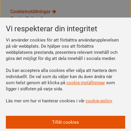
Cookieinställningar
Cookie Policy
Integritetspolicy
Vi respekterar din integritet
Bli medlem
Vi använder cookies för att förbättra användarupplevelsen
Så här blir du medlem
på vår webbplats. De hjälper oss att förbättra
webbplatsens prestanda, presentera relevant innehåll och
Se dina förmåner
göra det möjligt för dig att dela innehåll i sociala medier.
Räkna ut din medlemsavgift
Du kan acceptera alla cookies eller välja att hantera dem
Följ oss
individuellt. De val som du väljer kan du även ändra när
Facebook
som helst genom att klicka på
cookie-inställningar
som
Linkedin
ligger i sidfoten på varje sida.
Instagram
Läs mer om hur vi hanterar cookies i vår
cookie-policy
.
Youtube
Vi är en del av
Tillåt cookies