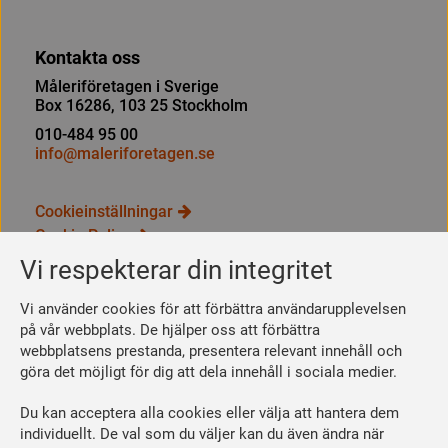
Kontakta oss
Måleriföretagen i Sverige
Box 16286, 103 25 Stockholm
010-484 95 00
info@maleriforetagen.se
Cookieinställningar
Cookie Policy
Integritetspolicy
Vi respekterar din integritet
Bli medlem
Vi använder cookies för att förbättra användarupplevelsen
Så här blir du medlem
på vår webbplats. De hjälper oss att förbättra
webbplatsens prestanda, presentera relevant innehåll och
Se dina förmåner
göra det möjligt för dig att dela innehåll i sociala medier.
Räkna ut din medlemsavgift
Du kan acceptera alla cookies eller välja att hantera dem
Följ oss
individuellt. De val som du väljer kan du även ändra när
Facebook