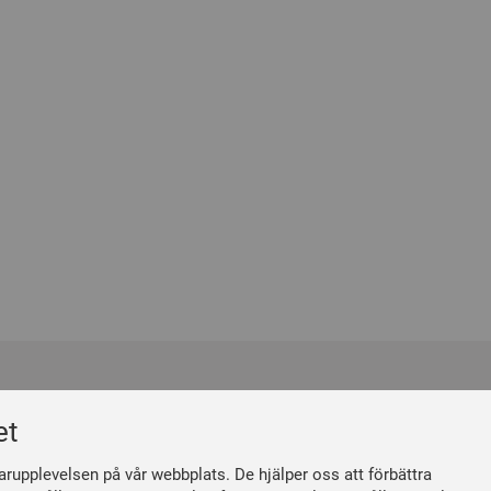
m
Följ oss
et
 du medlem
Facebook
måner
Linkedin
arupplevelsen på vår webbplats. De hjälper oss att förbättra