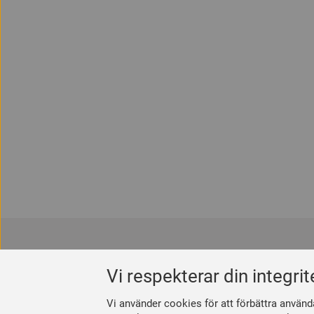
Kontakta oss
Bli medle
Vi respekterar din integrit
Måleriföretagen i Sverige
Så här blir
Box 16286, 103 25 Stockholm
Se dina för
Vi använder cookies för att förbättra använd