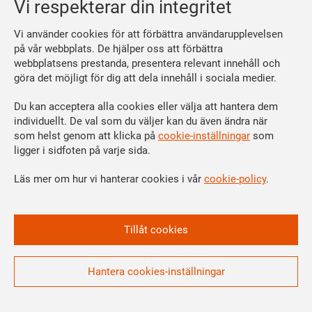
Vi respekterar din integritet
Se dina förmåner
Räkna ut din medlemsavgift
Vi använder cookies för att förbättra användarupplevelsen
på vår webbplats. De hjälper oss att förbättra
Följ oss
webbplatsens prestanda, presentera relevant innehåll och
Facebook
göra det möjligt för dig att dela innehåll i sociala medier.
Linkedin
Instagram
Du kan acceptera alla cookies eller välja att hantera dem
individuellt. De val som du väljer kan du även ändra när
Youtube
som helst genom att klicka på
cookie-inställningar
som
Vi är en del av
ligger i sidfoten på varje sida.
Läs mer om hur vi hanterar cookies i vår
cookie-policy
.
Tillåt cookies
Hantera cookies-inställningar