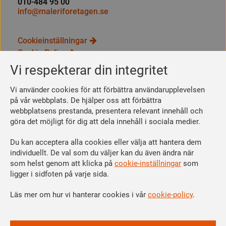
010-484 95 00
info@maleriforetagen.se
Cookieinställningar
Cookie Policy
Integritetspolicy
Vi respekterar din integritet
Bli medlem
Vi använder cookies för att förbättra användarupplevelsen
Så här blir du medlem
på vår webbplats. De hjälper oss att förbättra
webbplatsens prestanda, presentera relevant innehåll och
Se dina förmåner
göra det möjligt för dig att dela innehåll i sociala medier.
Räkna ut din medlemsavgift
Du kan acceptera alla cookies eller välja att hantera dem
Följ oss
individuellt. De val som du väljer kan du även ändra när
Facebook
som helst genom att klicka på
cookie-inställningar
som
Linkedin
ligger i sidfoten på varje sida.
Instagram
Läs mer om hur vi hanterar cookies i vår
cookie-policy
.
Youtube
Vi är en del av