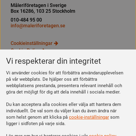
Måleriföretagen i Sverige
Box 16286, 103 25 Stockholm
010-484 95 00
info@maleriforetagen.se
Cookieinställningar
Cookie Policy
Integritetspolicy
Vi respekterar din integritet
Bli medlem
Vi använder cookies för att förbättra användarupplevelsen
Så här blir du medlem
på vår webbplats. De hjälper oss att förbättra
webbplatsens prestanda, presentera relevant innehåll och
Se dina förmåner
göra det möjligt för dig att dela innehåll i sociala medier.
Räkna ut din medlemsavgift
Du kan acceptera alla cookies eller välja att hantera dem
Följ oss
individuellt. De val som du väljer kan du även ändra när
Facebook
som helst genom att klicka på
cookie-inställningar
som
Linkedin
ligger i sidfoten på varje sida.
Instagram