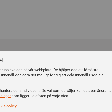
m
Följ oss
et
 du medlem
Facebook
måner
Linkedin
arupplevelsen på vår webbplats. De hjälper oss att förbättra
n medlemsavgift
Instagram
nnehåll och göra det möjligt för dig att dela innehåll i sociala
Youtube
 hantera dem individuellt. De val som du väljer kan du även ändra nä
lningar
som ligger i sidfoten på varje sida.
kie-policy
.