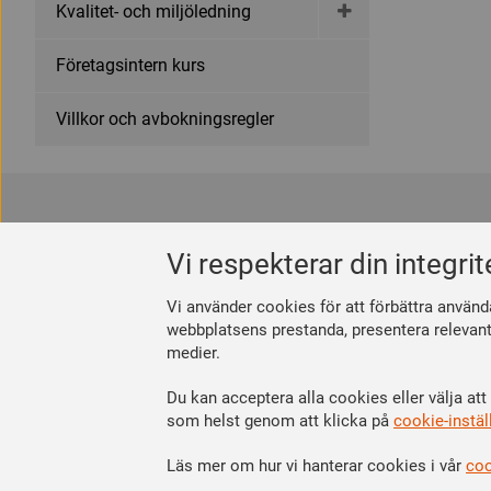
Kvalitet- och miljöledning
Företagsintern kurs
Villkor och avbokningsregler
Kontakta oss
Bli medle
Vi respekterar din integrit
Måleriföretagen i Sverige
Så här blir
Box 16286, 103 25 Stockholm
Se dina för
Vi använder cookies för att förbättra använd
010-484 95 00
Räkna ut di
webbplatsens prestanda, presentera relevant i
info@maleriforetagen.se
medier.
Du kan acceptera alla cookies eller välja att
Cookieinställningar
som helst genom att klicka på
cookie-instäl
Cookie Policy
Integritetspolicy
Läs mer om hur vi hanterar cookies i vår
coo