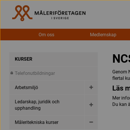
Om oss
Medlemskap
NC
KURSER
Genom NC
Telefonutbildningar
flertal 
Läs m
Arbetsmiljö
Mer info
Ledarskap, juridik och
Du kan 
upphandling
Måleritekniska kurser