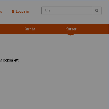
Us
Logga in
Karriär
Kurser
r också ett