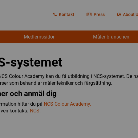
Kontakt
Press
About 
Medlemssidor
Måleribranschen
S-systemet
S Colour Academy kan du få utbildning i NCS-systemet. De ha
kurser som behandlar måleritekniker och färgsättning.
er och anmäl dig
rmation hittar du på
NCS Colour Academy.
även kontakta
NCS
.