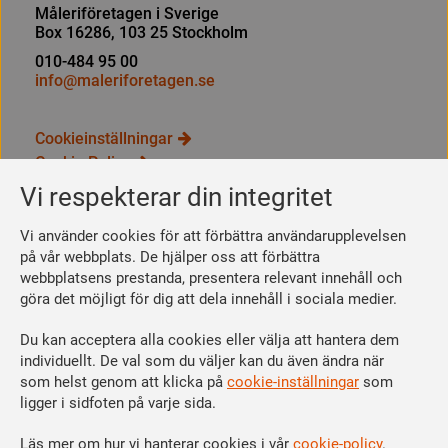
Måleriföretagen i Sverige
Box 16286, 103 25 Stockholm
010-484 95 00
info@maleriforetagen.se
Cookieinställningar
Cookie Policy
Integritetspolicy
Vi respekterar din integritet
Bli medlem
Vi använder cookies för att förbättra användarupplevelsen
Så här blir du medlem
på vår webbplats. De hjälper oss att förbättra
webbplatsens prestanda, presentera relevant innehåll och
Se dina förmåner
göra det möjligt för dig att dela innehåll i sociala medier.
Räkna ut din medlemsavgift
Du kan acceptera alla cookies eller välja att hantera dem
Följ oss
individuellt. De val som du väljer kan du även ändra när
Facebook
som helst genom att klicka på
cookie-inställningar
som
Linkedin
ligger i sidfoten på varje sida.
Instagram
Läs mer om hur vi hanterar cookies i vår
cookie-policy
.
Youtube