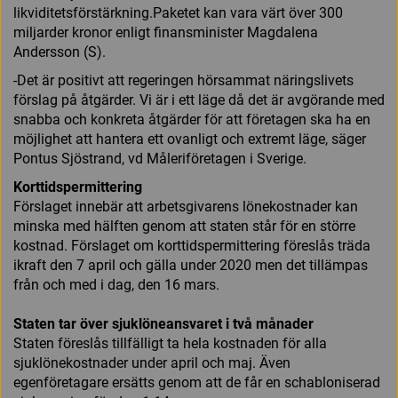
likviditetsförstärkning.Paketet kan vara värt över 300
miljarder kronor enligt finansminister Magdalena
Andersson (S).
-Det är positivt att regeringen hörsammat näringslivets
förslag på åtgärder. Vi är i ett läge då det är avgörande med
snabba och konkreta åtgärder för att företagen ska ha en
möjlighet att hantera ett ovanligt och extremt läge, säger
Pontus Sjöstrand, vd Måleriföretagen i Sverige.
Korttidspermittering
Förslaget innebär att arbetsgivarens lönekostnader kan
minska med hälften genom att staten står för en större
kostnad. Förslaget om korttidspermittering föreslås träda
ikraft den 7 april och gälla under 2020 men det tillämpas
från och med i dag, den 16 mars.
Staten tar över sjuklöneansvaret i två månader
Staten föreslås tillfälligt ta hela kostnaden för alla
sjuklönekostnader under april och maj. Även
egenföretagare ersätts genom att de får en schabloniserad