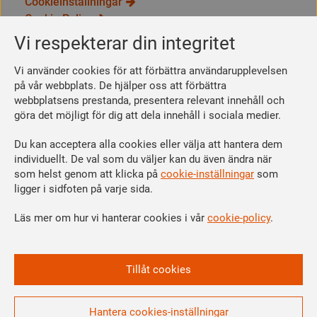
Cookieinställningar
Cookie Policy
Integritetspolicy
Vi respekterar din integritet
Bli medlem
Vi använder cookies för att förbättra användarupplevelsen
Så här blir du medlem
på vår webbplats. De hjälper oss att förbättra
webbplatsens prestanda, presentera relevant innehåll och
Se dina förmåner
göra det möjligt för dig att dela innehåll i sociala medier.
Räkna ut din medlemsavgift
Du kan acceptera alla cookies eller välja att hantera dem
Följ oss
individuellt. De val som du väljer kan du även ändra när
Facebook
som helst genom att klicka på
cookie-inställningar
som
Linkedin
ligger i sidfoten på varje sida.
Instagram
Läs mer om hur vi hanterar cookies i vår
cookie-policy
.
Youtube
Vi är en del av
Tillåt cookies
Hantera cookies-inställningar