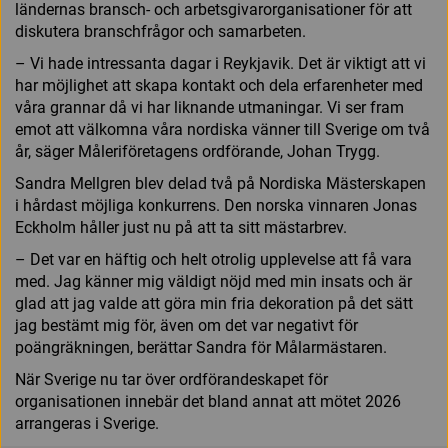
ländernas bransch- och arbetsgivarorganisationer för att
diskutera branschfrågor och samarbeten.
– Vi hade intressanta dagar i Reykjavik. Det är viktigt att vi
har möjlighet att skapa kontakt och dela erfarenheter med
våra grannar då vi har liknande utmaningar. Vi ser fram
emot att välkomna våra nordiska vänner till Sverige om två
år, säger Måleriföretagens ordförande, Johan Trygg.
Sandra Mellgren blev delad två på Nordiska Mästerskapen
i hårdast möjliga konkurrens. Den norska vinnaren Jonas
Eckholm håller just nu på att ta sitt mästarbrev.
– Det var en häftig och helt otrolig upplevelse att få vara
med. Jag känner mig väldigt nöjd med min insats och är
glad att jag valde att göra min fria dekoration på det sätt
jag bestämt mig för, även om det var negativt för
poängräkningen, berättar Sandra för Målarmästaren.
När Sverige nu tar över ordförandeskapet för
organisationen innebär det bland annat att mötet 2026
arrangeras i Sverige.