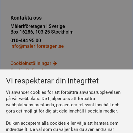
Kontakta oss
Måleriföretagen i Sverige
Box 16286, 103 25 Stockholm
010-484 95 00
info@maleriforetagen.se
Cookieinställningar
Cookie Policy
Integritetspolicy
Vi respekterar din integritet
Bli medlem
Vi använder cookies för att förbättra användarupplevelsen
Så här blir du medlem
på vår webbplats. De hjälper oss att förbättra
webbplatsens prestanda, presentera relevant innehåll och
Se dina förmåner
göra det möjligt för dig att dela innehåll i sociala medier.
Räkna ut din medlemsavgift
Du kan acceptera alla cookies eller välja att hantera dem
Följ oss
individuellt. De val som du väljer kan du även ändra när