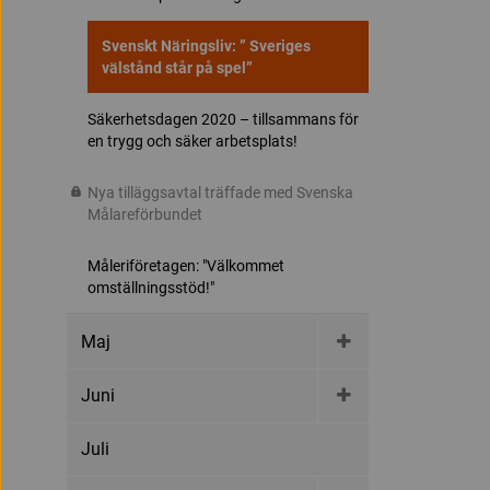
Svenskt Näringsliv: ” Sveriges
välstånd står på spel”
Säkerhetsdagen 2020 – tillsammans för
en trygg och säker arbetsplats!
Nya tilläggsavtal träffade med Svenska
Målareförbundet
Måleriföretagen: "Välkommet
omställningsstöd!"
Maj
Juni
Juli