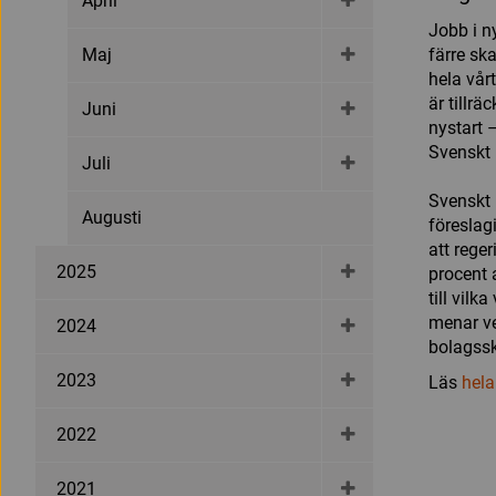
April
Jobb i n
Maj
färre ska
hela vår
är tillrä
Juni
nystart 
Svenskt 
Juli
Svenskt 
Augusti
föreslag
att reger
2025
procent 
till vil
menar ve
2024
bolagssk
2023
Läs
hela
2022
2021