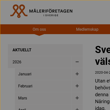
Om oss
Medlemskap
Sve
AKTUELLT
väl
2026
2020-04-
Januari
Utan et
Februari
behövs
denna 
Mars
Näring
idag.