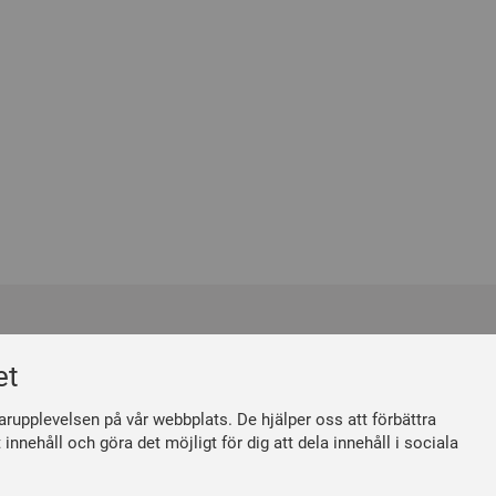
m
Följ oss
et
 du medlem
Facebook
måner
Linkedin
arupplevelsen på vår webbplats. De hjälper oss att förbättra
n medlemsavgift
Instagram
nnehåll och göra det möjligt för dig att dela innehåll i sociala
Youtube