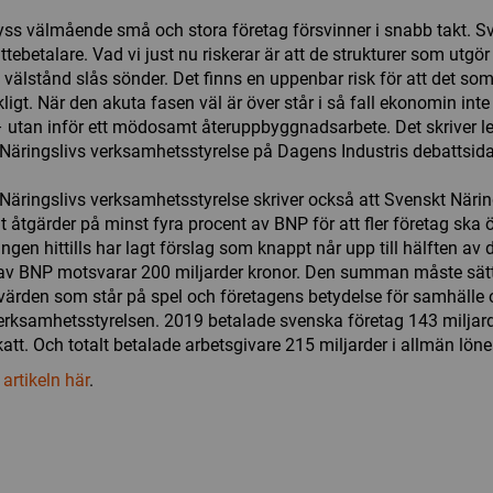
yss välmående små och stora företag försvinner i snabb takt. Sv
ttebetalare. Vad vi just nu riskerar är att de strukturer som utgö
t välstånd slås sönder. Det finns en uppenbar risk för att det som
ckligt. När den akuta fasen väl är över står i så fall ekonomin inte
– utan inför ett mödosamt återuppbyggnadsarbete. Det skriver l
Näringslivs verksamhetsstyrelse på Dagens Industris debattsida
Näringslivs verksamhetsstyrelse skriver också att Svenskt Närin
it åtgärder på minst fyra procent av BNP för att fler företag ska
ingen hittills har lagt förslag som knappt når upp till hälften av 
av BNP motsvarar 200 miljarder kronor. Den summan måste sätta
ka värden som står på spel och företagens betydelse för samhälle
rksamhetsstyrelsen. 2019 betalade svenska företag 143 miljard
att. Och totalt betalade arbetsgivare 215 miljarder i allmän löne
 artikeln här
.