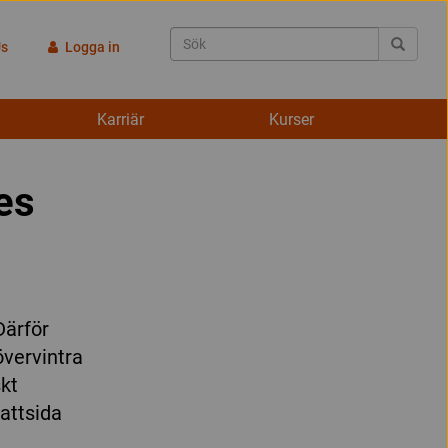
Us
Logga in
Karriär
Kurser
es
Därför
övervintra
skt
attsida