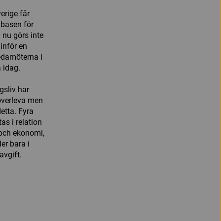
erige får
r basen för
 nu görs inte
 inför en
edamöterna i
 idag.
gsliv har
 överleva men
detta. Fyra
s i relation
 och ekonomi,
er bara i
avgift.