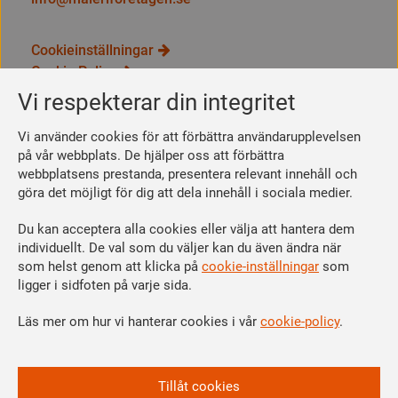
Cookieinställningar
Cookie Policy
Integritetspolicy
Vi respekterar din integritet
Bli medlem
Vi använder cookies för att förbättra användarupplevelsen
Så här blir du medlem
på vår webbplats. De hjälper oss att förbättra
webbplatsens prestanda, presentera relevant innehåll och
Se dina förmåner
göra det möjligt för dig att dela innehåll i sociala medier.
Räkna ut din medlemsavgift
Du kan acceptera alla cookies eller välja att hantera dem
Följ oss
individuellt. De val som du väljer kan du även ändra när
Facebook
som helst genom att klicka på
cookie-inställningar
som
Linkedin
ligger i sidfoten på varje sida.
Instagram
Läs mer om hur vi hanterar cookies i vår
cookie-policy
.
Youtube
Vi är en del av
Tillåt cookies