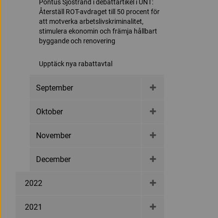
Pontus Sjöstrand i debattartikel i UNT:
Återställ ROT-avdraget till 50 procent för
att motverka arbetslivskriminalitet,
stimulera ekonomin och främja hållbart
byggande och renovering
Upptäck nya rabattavtal
September
Oktober
November
December
2022
2021