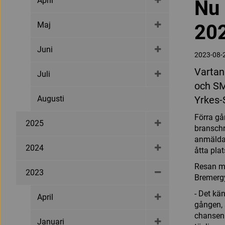
April
Nu 
Maj
20
Juni
2023-08-
Vartan
Juli
och SM
Augusti
Yrkes-
Förra gå
2025
branschr
anmälda 
2024
åtta plat
Resan mo
2023
Bremergy
- Det kän
April
gången, 
chansen 
Januari