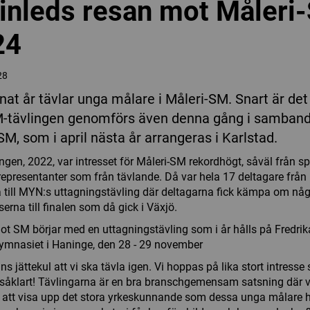
inleds resan mot Måleri
24
28
nat år tävlar unga målare i Måleri-SM. Snart är det
-tävlingen genomförs även denna gång i samban
SM, som i april nästa år arrangeras i Karlstad.
ngen, 2022, var intresset för Måleri-SM rekordhögt, såväl från s
epresentanter som från tävlande. Då var hela 17 deltagare från 
till MYN:s uttagningstävling där deltagarna fick kämpa om nå
serna till finalen som då gick i Växjö.
t SM börjar med en uttagningstävling som i år hålls på Fredrik
mnasiet i Haninge, den 28 - 29 november
ns jättekul att vi ska tävla igen. Vi hoppas på lika stort intresse
såklart! Tävlingarna är en bra branschgemensam satsning där vi
att visa upp det stora yrkeskunnande som dessa unga målare 