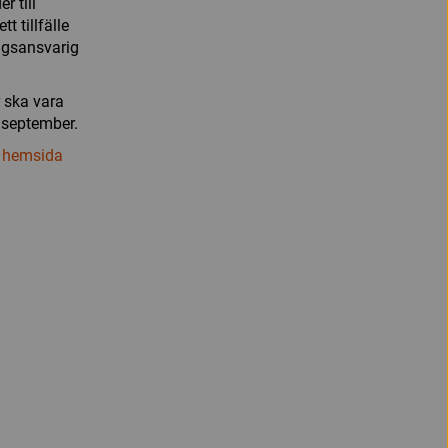
r till
t tillfälle
ingsansvarig
r ska vara
 september.
 hemsida