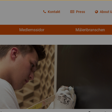
Kontakt
Press
About 
Medlemssidor
Måleribranschen