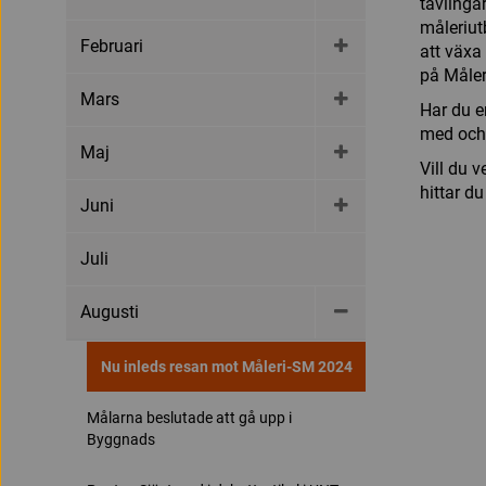
tävlingar
måleriut
Februari
att växa 
på Måler
Mars
Har du en
med och 
Maj
Vill du 
hittar d
Juni
Juli
Augusti
Nu inleds resan mot Måleri-SM 2024
Målarna beslutade att gå upp i
Byggnads