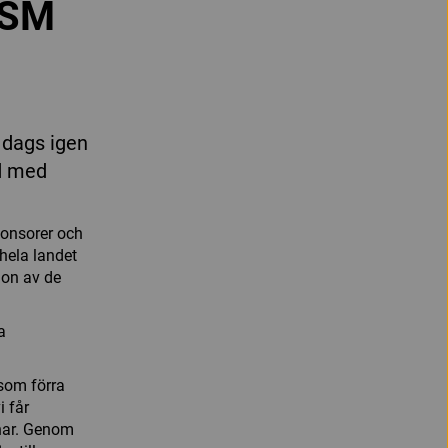
-SM
 dags igen
d med
ponsorer och
hela landet
gon av de
a
 som förra
 får
har. Genom