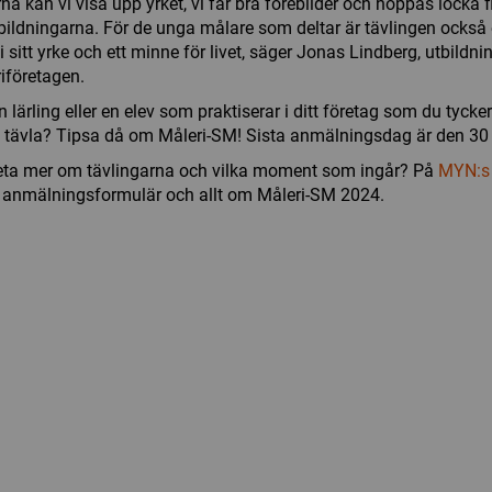
na kan vi visa upp yrket, vi får bra förebilder och hoppas locka fle
bildningarna. För de unga målare som deltar är tävlingen också et
i sitt yrke och ett minne för livet, säger Jonas Lindberg, utbildn
iföretagen.
 lärling eller en elev som praktiserar i ditt företag som du tycke
tävla? Tipsa då om Måleri-SM! Sista anmälningsdag är den 30
veta mer om tävlingarna och vilka moment som ingår? På
MYN:s
u anmälningsformulär och allt om Måleri-SM 2024.