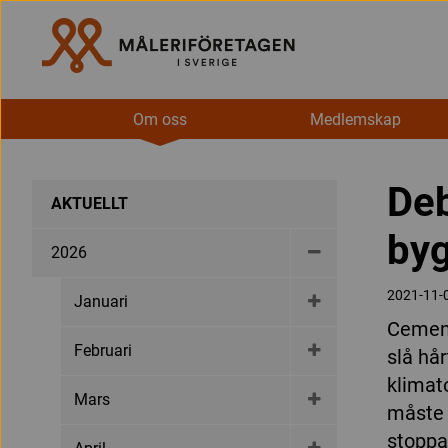
Om oss
Medlemskap
Deb
AKTUELLT
byg
2026
2021-11-
Januari
Cement
Februari
slå hå
klimat
Mars
måste 
stoppa