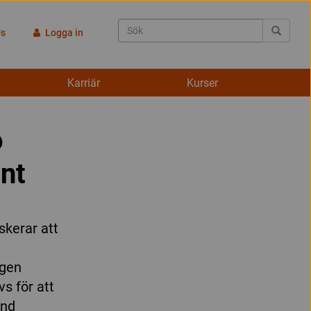
Us
Logga in
Karriär
Kurser
o
nt
skerar att
ngen
s för att
and