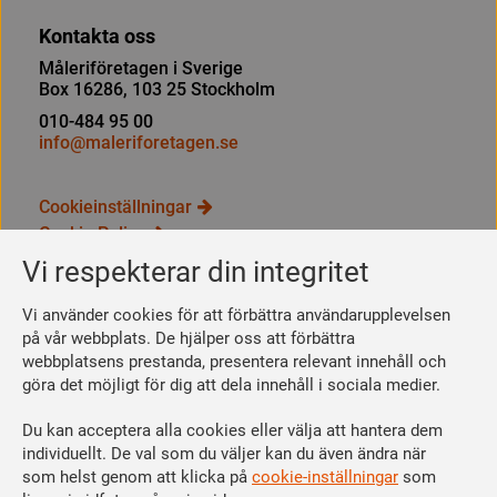
Kontakta oss
Måleriföretagen i Sverige
Box 16286, 103 25 Stockholm
010-484 95 00
info@maleriforetagen.se
Cookieinställningar
Cookie Policy
Integritetspolicy
Vi respekterar din integritet
Bli medlem
Vi använder cookies för att förbättra användarupplevelsen
Så här blir du medlem
på vår webbplats. De hjälper oss att förbättra
webbplatsens prestanda, presentera relevant innehåll och
Se dina förmåner
göra det möjligt för dig att dela innehåll i sociala medier.
Räkna ut din medlemsavgift
Du kan acceptera alla cookies eller välja att hantera dem
Följ oss
individuellt. De val som du väljer kan du även ändra när
Facebook
som helst genom att klicka på
cookie-inställningar
som
Linkedin