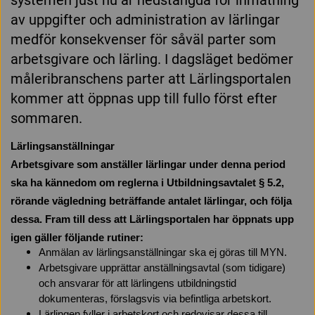
systemen just nu är nedstängda för inmatning
av uppgifter och administration av lärlingar
medför konsekvenser för såväl parter som
arbetsgivare och lärling. I dagsläget bedömer
måleribranschens parter att Lärlingsportalen
kommer att öppnas upp till fullo först efter
sommaren.
Lärlingsanställningar
Arbetsgivare som anställer lärlingar under denna period
ska ha kännedom om reglerna i Utbildningsavtalet § 5.2,
rörande vägledning beträffande antalet lärlingar, och följa
dessa. Fram till dess att Lärlingsportalen har öppnats upp
igen gäller följande rutiner:
Anmälan av lärlingsanställningar ska ej göras till MYN.
Arbetsgivare upprättar anställningsavtal (som tidigare)
och ansvarar för att lärlingens utbildningstid
dokumenteras, förslagsvis via befintliga arbetskort.
Lärlingen fyller i arbetskort och redovisar dessa till