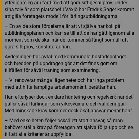
ytterligare en är i färd med att göra sitt gesällprov. Under
sina tolv år som platschef i Växjö har Fredrik Sager kommit
att gilla före­tagets modell för lärlingsutbildningarna
– En av de stora fördelarna är att vi själva har koll på
utbildningsplanen och kan se till att de har gått igenom alla
moment som de ska, när de kommer så långt som till att
göra sitt prov, konstaterar han.
Avdelningen har avtal med kommunala bostadsbolaget
och bredden på uppdragen gör att det finns gott om
tillfällen för såväl träning som examinering.
– Vi renoverar många lägenheter och har inga problem
med att hitta lämpliga arbetsmoment, berättar han.
Han efterlyser dock enklare hantering och regelverk när det
gäller såväl lärlingar som yrkesväxlare och valideringar.
Med minskade krav kommer dock ökat ansvar menar han.'
– Med enkelheten följer också ett stort ansvar, så man
behöver ställa krav på företagen att själva följa upp och se
till att alla kriterier är uppfyllda.