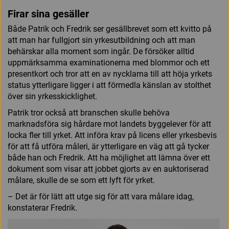
Firar sina gesäller
Både Patrik och Fredrik ser gesäll­brevet som ett kvitto på
att man har fullgjort sin yrkesutbildning och att man
behärskar alla moment som ingår. De försöker alltid
uppmärksamma examinationerna med blommor och ett
presentkort och tror att en av nycklarna till att höja yrkets
status ytterligare ligger i att förmedla känslan av stolthet
över sin yrkesskicklighet.
Patrik tror också att branschen skulle behöva
marknadsföra sig hårdare mot landets byggelever för att
locka fler till yrket. Att införa krav på licens eller yrkesbevis
för att få utföra måleri, är ytterligare en väg att gå tycker
både han och Fredrik. Att ha möjlighet att lämna över ett
dokument som visar att jobbet gjorts av en auktoriserad
målare, skulle de se som ett lyft för yrket
.
– Det är för lätt att utge sig för att vara målare idag,
konstaterar Fredrik.