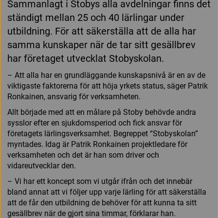
Sammanlagt i Stobys alla avdelningar finns det
ständigt mellan 25 och 40 lärlingar under
utbildning. För att säkerställa att de alla har
samma kunskaper när de tar sitt gesällbrev
har företaget utvecklat Stobyskolan.
– Att alla har en grundläggande kunskapsnivå är en av de
viktigaste faktorerna för att höja yrkets status, säger Patrik
Ronkainen, ansvarig för verksamheten.
Allt började med att en målare på Stoby behövde andra
sysslor efter en sjukdomsperiod och fick ansvar för
företagets lärlingsverksamhet. Begreppet “Stobyskolan”
myntades. Idag är Patrik Ronkainen projektledare för
verksamheten och det är han som driver och
vidareutvecklar den.
– Vi har ett koncept som vi utgår ifrån och det innebär
bland annat att vi följer upp varje lärling för att säkerställa
att de får den utbildning de behöver för att kunna ta sitt
gesällbrev när de gjort sina timmar, förklarar han.