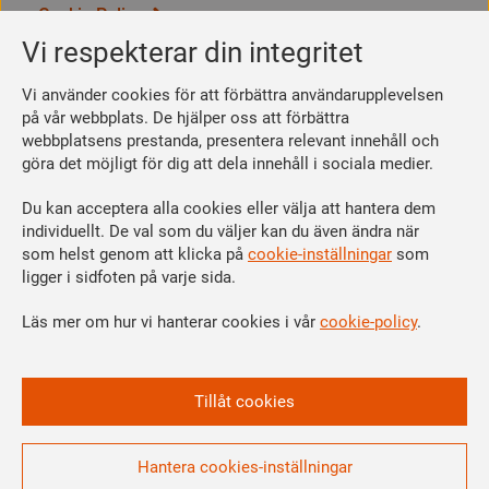
Cookie Policy
Integritetspolicy
Vi respekterar din integritet
Bli medlem
Vi använder cookies för att förbättra användarupplevelsen
Så här blir du medlem
på vår webbplats. De hjälper oss att förbättra
webbplatsens prestanda, presentera relevant innehåll och
Se dina förmåner
göra det möjligt för dig att dela innehåll i sociala medier.
Räkna ut din medlemsavgift
Du kan acceptera alla cookies eller välja att hantera dem
Följ oss
individuellt. De val som du väljer kan du även ändra när
Facebook
som helst genom att klicka på
cookie-inställningar
som
Linkedin
ligger i sidfoten på varje sida.
Instagram
Läs mer om hur vi hanterar cookies i vår
cookie-policy
.
Youtube
Vi är en del av
Tillåt cookies
Hantera cookies-inställningar