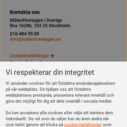
Kontakta oss
Måleriföretagen i Sverige
Box 16286, 103 25 Stockholm
010-484 95 00
info@maleriforetagen.se
Cookieinställningar
Cookie Policy
Integritetspolicy
Vi respekterar din integritet
Bli medlem
Vi använder cookies för att förbättra användarupplevelsen
Så här blir du medlem
på vår webbplats. De hjälper oss att förbättra
webbplatsens prestanda, presentera relevant innehåll och
Se dina förmåner
göra det möjligt för dig att dela innehåll i sociala medier.
Räkna ut din medlemsavgift
Du kan acceptera alla cookies eller välja att hantera dem
Följ oss
individuellt. De val som du väljer kan du även ändra när
Facebook
som helst genom att klicka på
cookie-inställningar
som