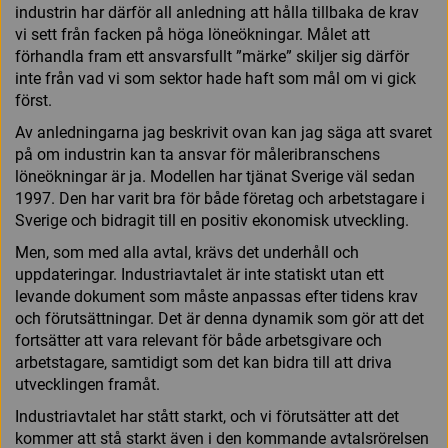
industrin har därför all anledning att hålla tillbaka de krav
vi sett från facken på höga löneökningar. Målet att
förhandla fram ett ansvarsfullt ”märke” skiljer sig därför
inte från vad vi som sektor hade haft som mål om vi gick
först.
Av anledningarna jag beskrivit ovan kan jag säga att svaret
på om industrin kan ta ansvar för måleribranschens
löneökningar är ja. Modellen har tjänat Sverige väl sedan
1997. Den har varit bra för både företag och arbetstagare i
Sverige och bidragit till en positiv ekonomisk utveckling.
Men, som med alla avtal, krävs det underhåll och
uppdateringar. Industriavtalet är inte statiskt utan ett
levande dokument som måste anpassas efter tidens krav
och förutsättningar. Det är denna dynamik som gör att det
fortsätter att vara relevant för både arbetsgivare och
arbetstagare, samtidigt som det kan bidra till att driva
utvecklingen framåt.
Industriavtalet har stått starkt, och vi förutsätter att det
kommer att stå starkt även i den kommande avtalsrörelsen