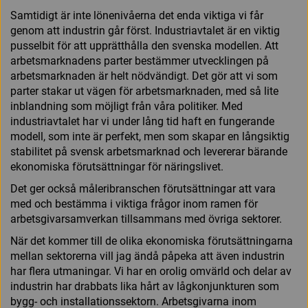
Samtidigt är inte lönenivåerna det enda viktiga vi får
genom att industrin går först. Industriavtalet är en viktig
pusselbit för att upprätthålla den svenska modellen. Att
arbetsmarknadens parter bestämmer utvecklingen på
arbetsmarknaden är helt nödvändigt. Det gör att vi som
parter stakar ut vägen för arbetsmarknaden, med så lite
inblandning som möjligt från våra politiker. Med
industriavtalet har vi under lång tid haft en fungerande
modell, som inte är perfekt, men som skapar en långsiktig
stabilitet på svensk arbetsmarknad och levererar bärande
ekonomiska förutsättningar för näringslivet.
Det ger också måleribranschen förutsättningar att vara
med och bestämma i viktiga frågor inom ramen för
arbetsgivarsamverkan tillsammans med övriga sektorer.
När det kommer till de olika ekonomiska förutsättningarna
mellan sektorerna vill jag ändå påpeka att även industrin
har flera utmaningar. Vi har en orolig omvärld och delar av
industrin har drabbats lika hårt av lågkonjunkturen som
bygg- och installationssektorn. Arbetsgivarna inom