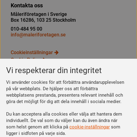
Kontakta oss
Måleriföretagen i Sverige
Box 16286, 103 25 Stockholm
010-484 95 00
info@maleriforetagen.se
Cookieinställningar
Cookie Policy
Integritetspolicy
Vi respekterar din integritet
Bli medlem
Vi använder cookies för att förbättra användarupplevelsen
Så här blir du medlem
på vår webbplats. De hjälper oss att förbättra
webbplatsens prestanda, presentera relevant innehåll och
Se dina förmåner
göra det möjligt för dig att dela innehåll i sociala medier.
Räkna ut din medlemsavgift
Du kan acceptera alla cookies eller välja att hantera dem
Följ oss
individuellt. De val som du väljer kan du även ändra när
Facebook
som helst genom att klicka på
cookie-inställningar
som
Linkedin
ligger i sidfoten på varje sida.