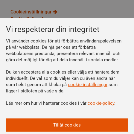
Cookieinställningar
Cookie Policy
Integritetspolicy
Vi respekterar din integritet
Bli medlem
Vi använder cookies för att förbättra användarupplevelsen
Så här blir du medlem
på vår webbplats. De hjälper oss att förbättra
webbplatsens prestanda, presentera relevant innehåll och
Se dina förmåner
göra det möjligt för dig att dela innehåll i sociala medier.
Räkna ut din medlemsavgift
Du kan acceptera alla cookies eller välja att hantera dem
Följ oss
individuellt. De val som du väljer kan du även ändra när
Facebook
som helst genom att klicka på
cookie-inställningar
som
Linkedin
ligger i sidfoten på varje sida.
Instagram
Läs mer om hur vi hanterar cookies i vår
cookie-policy
.
Youtube
Vi är en del av
Tillåt cookies