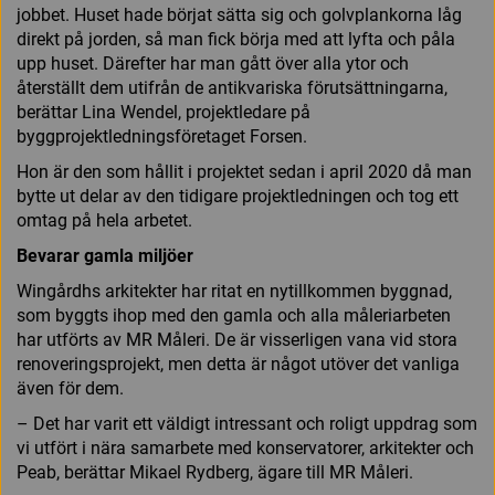
jobbet. Huset hade börjat sätta sig och golvplankorna låg
direkt på jorden, så man fick börja med att lyfta och påla
upp huset. Därefter har man gått över alla ytor och
återställt dem utifrån de antikvariska förutsättningarna,
berättar Lina Wendel, projektledare på
byggprojektledningsföretaget Forsen.
Hon är den som hållit i projektet sedan i april 2020 då man
bytte ut delar av den tidigare projektledningen och tog ett
omtag på hela arbetet.
Bevarar gamla miljöer
Wingårdhs arkitekter har ritat en nytillkommen byggnad,
som byggts ihop med den gamla och alla måleriarbeten
har utförts av MR Måleri. De är visserligen vana vid stora
renoveringsprojekt, men detta är något utöver det vanliga
även för dem.
– Det har varit ett väldigt intressant och roligt uppdrag som
vi utfört i nära samarbete med konservatorer, arkitekter och
Peab, berättar Mikael Rydberg, ägare till MR Måleri.