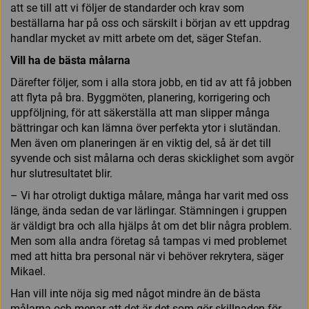
att se till att vi följer de standarder och krav som
beställarna har på oss och särskilt i början av ett uppdrag
handlar mycket av mitt arbete om det, säger Stefan.
Vill ha de bästa målarna
Därefter följer, som i alla stora jobb, en tid av att få jobben
att flyta på bra. Byggmöten, planering, korrigering och
uppföljning, för att säkerställa att man slipper många
bättringar och kan lämna över perfekta ytor i slutändan.
Men även om planeringen är en viktig del, så är det till
syvende och sist målarna och deras skicklighet som avgör
hur slutresultatet blir.
– Vi har otroligt duktiga målare, många har varit med oss
länge, ända sedan de var lärlingar. Stämningen i gruppen
är väldigt bra och alla hjälps åt om det blir några problem.
Men som alla andra företag så tampas vi med problemet
med att hitta bra personal när vi behöver rekrytera, säger
Mikael.
Han vill inte nöja sig med något mindre än de bästa
målarna och menar att det är det som gör skillnaden för