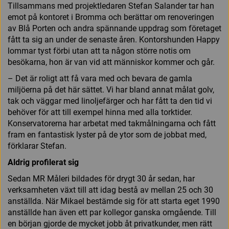
Tillsammans med projektledaren Stefan Salander tar han
emot på kontoret i Bromma och berättar om renoveringen
av Blå Porten och andra spännande uppdrag som företaget
fått ta sig an under de senaste åren. Kontorshunden Happy
lommar tyst förbi utan att ta någon större notis om
besökarna, hon är van vid att människor kommer och går.
– Det är roligt att få vara med och bevara de gamla
miljöerna på det här sättet. Vi har bland annat målat golv,
tak och väggar med linoljefärger och har fått ta den tid vi
behöver för att till exempel hinna med alla torktider.
Konservatorerna har arbetat med takmålningarna och fått
fram en fantastisk lyster på de ytor som de jobbat med,
förklarar Stefan.
Aldrig profilerat sig
Sedan MR Måleri bildades för drygt 30 år sedan, har
verksamheten växt till att idag bestå av mellan 25 och 30
anställda. När Mikael bestämde sig för att starta eget 1990
anställde han även ett par kollegor ganska omgående. Till
en början gjorde de mycket jobb åt privatkunder, men rätt