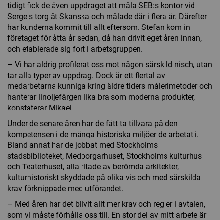
tidigt fick de även uppdraget att måla SEB:s kontor vid
Sergels torg åt Skanska och målade där i flera år. Därefter
har kunderna kommit till allt eftersom. Stefan kom in i
företaget för åtta år sedan, då han drivit eget åren innan,
och etablerade sig fort i arbetsgruppen.
– Vi har aldrig profilerat oss mot någon särskild nisch, utan
tar alla typer av uppdrag. Dock är ett flertal av
medarbetarna kunniga kring äldre tiders målerimetoder och
hanterar linoljefärgen lika bra som moderna produkter,
konstaterar Mikael.
Under de senare åren har de fått ta tillvara på den
kompetensen i de många historiska miljöer de arbetat i.
Bland annat har de jobbat med Stockholms
stadsbiblioteket, Medborgarhuset, Stockholms kulturhus
och Teaterhuset, alla ritade av berömda arkitekter,
kulturhistoriskt skyddade på olika vis och med särskilda
krav förknippade med utförandet.
– Med åren har det blivit allt mer krav och regler i avtalen,
som vi måste förhålla oss till. En stor del av mitt arbete är