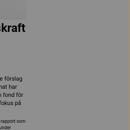
kraft
e förslag
nat har
n fond för
 fokus på
n rapport som
 under