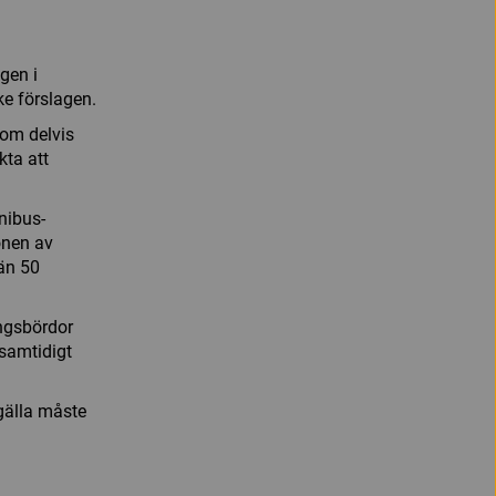
gen i
e förslagen.
som delvis
kta att
nibus-
onen av
 än 50
ngsbördor
 samtidigt
gälla måste