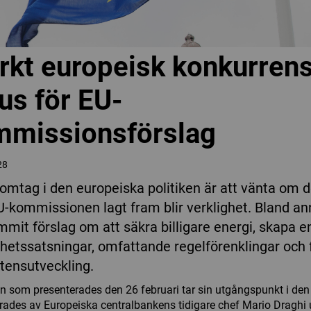
rkt europeisk konkurrens
us för EU-
mmissionsförslag
28
 omtag i den europeiska politiken är att vänta om d
-kommissionen lagt fram blir verklighet. Bland an
mmit förslag om att säkra billigare energi, skapa e
rhetssatsningar, omfattande regelförenklingar och
ensutveckling.
n som presenterades den 26 februari tar sin utgångspunkt i de
rades av Europeiska centralbankens tidigare chef Mario Draghi