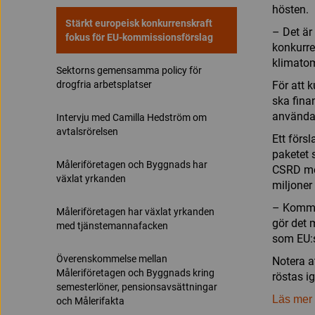
hösten.
Stärkt europeisk konkurrenskraft
– Det är
fokus för EU-kommissionsförslag
konkurre
klimatom
Sektorns gemensamma policy för
drogfria arbetsplatser
För att 
ska fina
användas
Intervju med Camilla Hedström om
avtalsrörelsen
Ett förs
paketet 
Måleriföretagen och Byggnads har
CSRD med
växlat yrkanden
miljoner
– Kommis
Måleriföretagen har växlat yrkanden
gör det m
med tjänstemannafacken
som EU:s
Överenskommelse mellan
Notera a
Måleriföretagen och Byggnads kring
röstas i
semesterlöner, pensionsavsättningar
Läs mer 
och Målerifakta