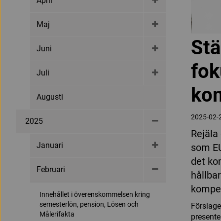
April
Maj
Stä
Juni
fok
Juli
ko
Augusti
2025-02-
2025
Rejäla
Januari
som EU
det ko
Februari
hållba
kompet
Innehållet i överenskommelsen kring
semesterlön, pension, Lösen och
Förslage
Målerifakta
presente