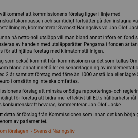
 välkommet att kommissionens förslag ligger i linje med
nskraftskompassen och samtidigt fortsätter på den inslagna vä
ställningen, kommenterar Svenskt Näringslivs vd Jan-Olof Jack
kunna nå netto-noll utsläpp vill man bland annat införa en fond 
nsieras av handeln med utsläppsrätter. Pengarna i fonden är tän
 för att hjälpa företag med klimatomställnigen.
lag som också kommit från kommissionen är det som kallas Om
som bland annat innehåller en senareläggning av implementati
 2 år samt att företag med färre än 1000 anställda eller lägre
 euro i omsättning inte ska omfattas.
sionens förslag att minska onödiga rapporterings- och regleri
öjligt för företag att bidra mer effektivt till EU:s hållbarhetsmål
 konkurrenskraft bevaras, kommenterar Jan-Olof Jacke.
tt detta är förslag från Kommissionen som innan det kan börja 
genom av parlamentet.
om förslagen - Svenskt Näringsliv