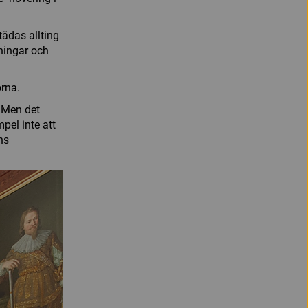
tädas allting
ningar och
orna.
. Men det
pel inte att
ns