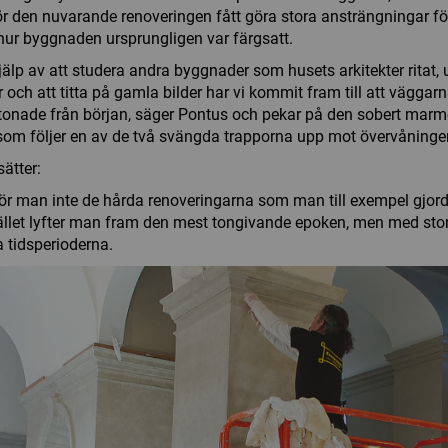
r den nuvarande renoveringen fått göra stora ansträngningar för
 hur byggnaden ursprungligen var färgsatt.
älp av att studera andra byggnader som husets arkitekter ritat,
r och att titta på gamla bilder har vi kommit fram till att väggar
åtonade från början, säger Pontus och pekar på den sobert mar
om följer en av de två svängda trapporna upp mot övervåninge
sätter:
ör man inte de hårda renoveringarna som man till exempel gjor
stället lyfter man fram den mest tongivande epoken, men med stor
a tidsperioderna.