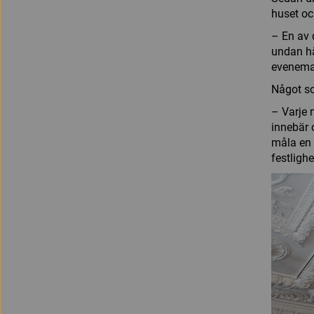
huset oc
– En av 
undan hä
eveneman
Något so
– Varje 
innebär 
måla en 
festlighe