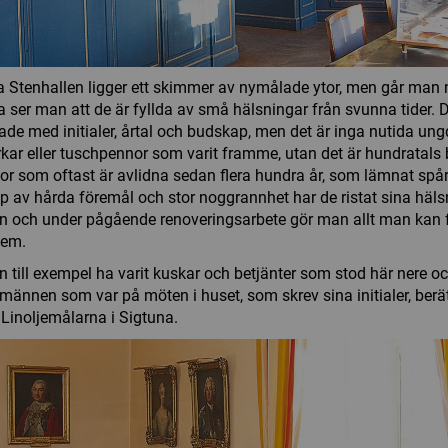
a Stenhallen ligger ett skimmer av nymålade ytor, men går man
 ser man att de är fyllda av små hälsningar från svunna tider. D
trade med initialer, årtal och budskap, men det är inga nutida 
kar eller tuschpennor som varit framme, utan det är hundratals
r som oftast är avlidna sedan flera hundra år, som lämnat spår
p av hårda föremål och stor noggrannhet har de ristat sina hälsn
n och under pågående renoveringsarbete gör man allt man kan f
dem.
n till exempel ha varit kuskar och betjänter som stod här nere o
männen som var på möten i huset, som skrev sina initialer, berä
 Linoljemålarna i Sigtuna.