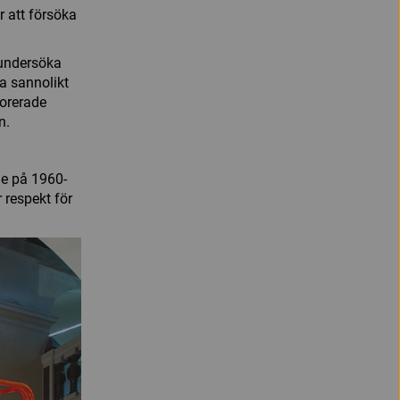
 att försöka
 undersöka
na sannolikt
morerade
n.
de på 1960-
 respekt för