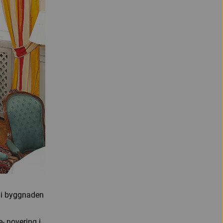
 i byggnaden
- novering i