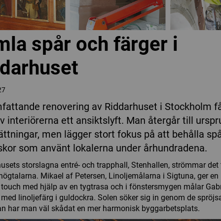
la spår och färger i
darhuset
27
mfattande renovering av Riddarhuset i Stockholm få
v interiörerna ett ansiktslyft. Man återgår till ursp
sättningar, men lägger stort fokus på att behålla sp
kor som använt lokalerna under århundradena.
husets storslagna entré- och trapphall, Stenhallen, strömmar det
högtalarna. Mikael af Petersen, Linoljemålarna i Sigtuna, ger e
a touch med hjälp av en tygtrasa och i fönstersmygen målar Gab
med linoljefärg i guldockra. Solen söker sig in genom de spröjs
an har man väl skådat en mer harmonisk byggarbetsplats.