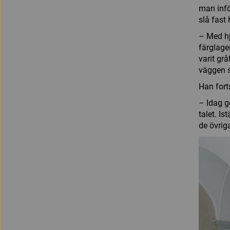
man infö
slå fast
– Med hj
färglage
varit gr
väggen s
Han fort
– Idag g
talet. I
de övrig