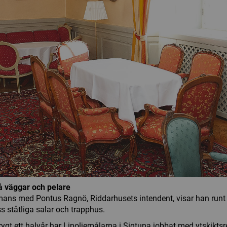
å väggar och pelare
ans med Pontus Ragnö, Riddarhusets intendent, visar han runt
ss ståtliga salar och trapphus.
ygt ett halvår har Linoljemålarna i Sigtuna jobbat med ytskiktsre