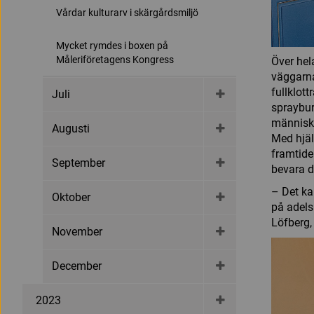
Vårdar kulturarv i skärgårdsmiljö
Mycket rymdes i boxen på
Måleriföretagens Kongress
Över hel
väggarna
fullklot
Juli
spraybur
människo
Augusti
Med hjäl
framtide
September
bevara 
– Det ka
Oktober
på adels
Löfberg,
November
December
2023