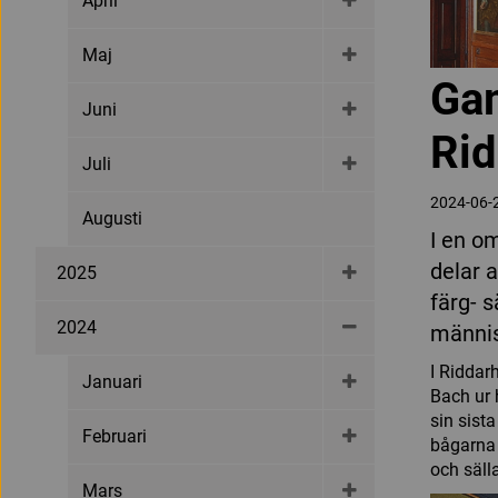
April
Maj
Gam
Juni
Rid
Juli
2024-06-
Augusti
I en o
delar a
2025
färg- 
2024
männis
I Riddar
Januari
Bach ur 
sin sist
Februari
bågarna 
och säll
Mars