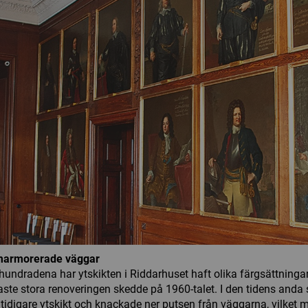
marmorerade väggar
hundradena har ytskikten i Riddarhuset haft olika färgsättningar
ste stora renoveringen skedde på 1960-talet. I den tidens and
a tidigare ytskikt och knackade ner putsen från väggarna, vilket 