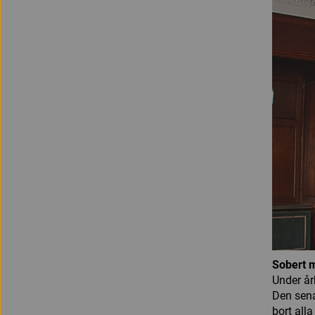
Sobert 
Under år
Den sena
bort all