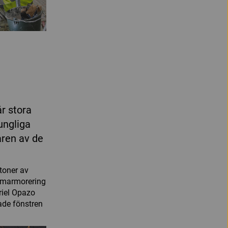
r stora
rungliga
åren av de
 toner av
n marmorering
riel Opazo
ade fönstren