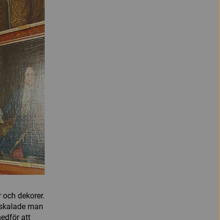
 och dekorer.
a skalade man
medför att