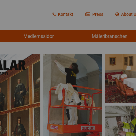
Kontakt
Press
About 
Medlemssidor
Måleribranschen