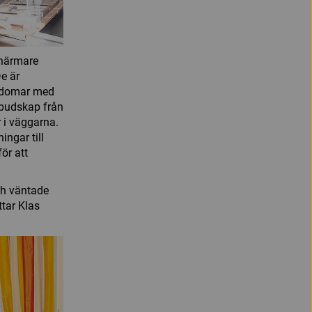
 närmare
e är
ungdomar med
 budskap från
 i väggarna.
ingar till
ör att
ch väntade
ttar Klas