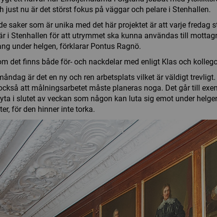
h just nu är det störst fokus på väggar och pelare i Stenhallen.
de saker som är unika med det här projektet är att varje fredag s
r i Stenhallen för att utrymmet ska kunna användas till mottag
g under helgen, förklarar Pontus Ragnö.
m det finns både för- och nackdelar med enligt Klas och kolleg
måndag är det en ny och ren arbetsplats vilket är väldigt trevligt
också att målningsarbetet måste planeras noga. Det går till exem
yta i slutet av veckan som någon kan luta sig emot under helge
ter, för den hinner inte torka.