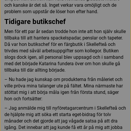
och kanske är det så. Inget verkar vara omöjligt och de
problem som uppstår de löser hon efter hand.
Tidigare butikschef
Men för ett par år sedan trodde hon inte att hon själv skulle
tillbaka till att hantera spackelspadar, penslar och tapeter.
Då var hon butikschef för en färgbutik i Skellefteå och
trivdes med såväl arbetsuppgifter som kollegor. Butiken
slogs dock igen, all personal blev uppsagd och i samband
med det började Katarina fundera över om hon skulle gå
tillbaka till där allting började.
– Nu hade jag kunskap om produkterna från måleriet och
ville pröva mina talanger ute på fältet. Mina närmaste har
stöttat mig i att börja måla igen från första stund, säger
hon och fortsätter:
– Jag anmälde mig till nyföretagarcentrum i Skellefteå och
de hjälpte mig att söka ett starta eget-bidrag för tolv
månader och det gjorde att jag vågade satsa på att dra
igång. Det innebar att jag kunde få ett år på mig att jobba