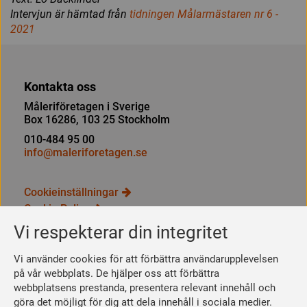
Intervjun är hämtad från
tidningen Målarmästaren nr 6 -
2021
Kontakta oss
Måleriföretagen i Sverige
Box 16286, 103 25 Stockholm
010-484 95 00
info@maleriforetagen.se
Cookieinställningar
Cookie Policy
Integritetspolicy
Vi respekterar din integritet
Bli medlem
Vi använder cookies för att förbättra användarupplevelsen
Så här blir du medlem
på vår webbplats. De hjälper oss att förbättra
webbplatsens prestanda, presentera relevant innehåll och
Se dina förmåner
göra det möjligt för dig att dela innehåll i sociala medier.
Räkna ut din medlemsavgift