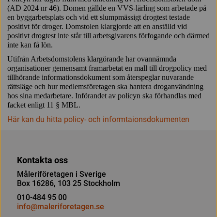
(AD 2024 nr 46). Domen gällde en VVS-lärling som arbetade på
en byggarbetsplats och vid ett slumpmässigt drogtest testade
positivt för droger. Domstolen klargjorde att en anställd vid
positivt drogtest inte står till arbetsgivarens förfogande och därmed
inte kan få lön.
Utifrån Arbetsdomstolens klargörande har ovannämnda
organisationer gemensamt framarbetat en mall till drogpolicy med
tillhörande informationsdokument som återspeglar nuvarande
rättsläge och hur medlemsföretagen ska hantera droganvändning
hos sina medarbetare. Införandet av policyn ska förhandlas med
facket enligt 11 § MBL.
Här kan du hitta policy- och informtaionsdokumenten
Kontakta oss
Måleriföretagen i Sverige
Box 16286, 103 25 Stockholm
010-484 95 00
info@maleriforetagen.se