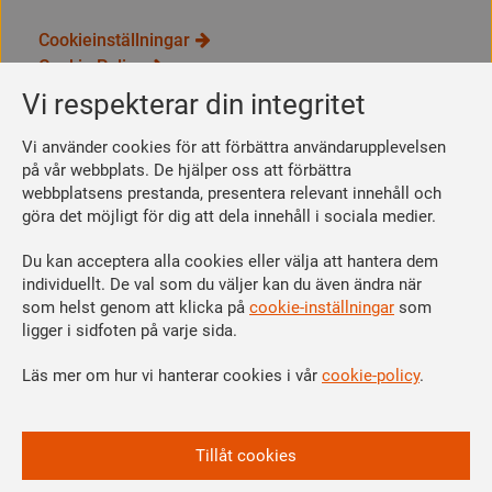
Cookieinställningar
Cookie Policy
Integritetspolicy
Vi respekterar din integritet
Bli medlem
Vi använder cookies för att förbättra användarupplevelsen
Så här blir du medlem
på vår webbplats. De hjälper oss att förbättra
webbplatsens prestanda, presentera relevant innehåll och
Se dina förmåner
göra det möjligt för dig att dela innehåll i sociala medier.
Räkna ut din medlemsavgift
Du kan acceptera alla cookies eller välja att hantera dem
Följ oss
individuellt. De val som du väljer kan du även ändra när
Facebook
som helst genom att klicka på
cookie-inställningar
som
Linkedin
ligger i sidfoten på varje sida.
Instagram
Läs mer om hur vi hanterar cookies i vår
cookie-policy
.
Youtube
Vi är en del av
Tillåt cookies