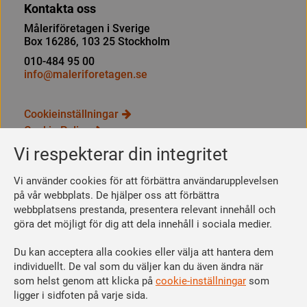
Kontakta oss
Måleriföretagen i Sverige
Box 16286, 103 25 Stockholm
010-484 95 00
info@maleriforetagen.se
Cookieinställningar
Cookie Policy
Integritetspolicy
Vi respekterar din integritet
Bli medlem
Vi använder cookies för att förbättra användarupplevelsen
Så här blir du medlem
på vår webbplats. De hjälper oss att förbättra
webbplatsens prestanda, presentera relevant innehåll och
Se dina förmåner
göra det möjligt för dig att dela innehåll i sociala medier.
Räkna ut din medlemsavgift
Du kan acceptera alla cookies eller välja att hantera dem
Följ oss
individuellt. De val som du väljer kan du även ändra när
Facebook
som helst genom att klicka på
cookie-inställningar
som
Linkedin
ligger i sidfoten på varje sida.