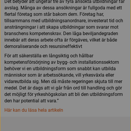
Det betyder att ungefär tre av fyra ansökta utbildningar får
avslag. Många av dessa ansökningar är fullgoda med ett
flertal företag som står bakom dem. Företag har,
tillsammans med utbildningsanordnare, investerat tid och
ansträngningar i att skapa utbildningar som svarar mot
branschens kompetenskrav. Den låga beviljandegraden
innebär att deras arbete ofta är förgäves, vilket är både
demoraliserande och resursineffektivt
För att säkerställa en långsiktig och hållbar
kompetensförsörjning av bygg- och installationssektorn
behöver vi en utbildningsform som snabbt kan utbilda
människor som är arbetssökande, vill yrkesväxla eller
vidareutbilda sig. Men då måste regeringen skjuta till mer
medel. Det är dags att vi går från ord till handling och gör
det möjligt för yrkeshögskolan att bli den utbildningsform
den har potential att vara.”
Här kan du läsa hela artikeln