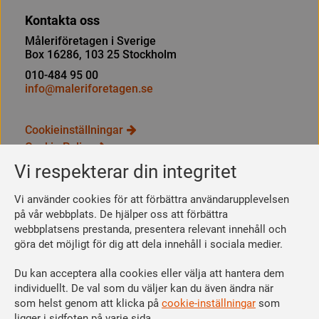
Kontakta oss
Måleriföretagen i Sverige
Box 16286, 103 25 Stockholm
010-484 95 00
info@maleriforetagen.se
Cookieinställningar
Cookie Policy
Integritetspolicy
Vi respekterar din integritet
Bli medlem
Vi använder cookies för att förbättra användarupplevelsen
Så här blir du medlem
på vår webbplats. De hjälper oss att förbättra
webbplatsens prestanda, presentera relevant innehåll och
Se dina förmåner
göra det möjligt för dig att dela innehåll i sociala medier.
Räkna ut din medlemsavgift
Du kan acceptera alla cookies eller välja att hantera dem
Följ oss
individuellt. De val som du väljer kan du även ändra när
Facebook
som helst genom att klicka på
cookie-inställningar
som
Linkedin
ligger i sidfoten på varje sida.