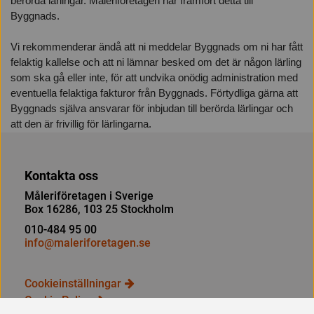
berörda lärlingar. Måleriföretagen har framfört detta till
Byggnads.
Vi rekommenderar ändå att ni meddelar Byggnads om ni har fått
felaktig kallelse och att ni lämnar besked om det är någon lärling
som ska gå eller inte, för att undvika onödig administration med
eventuella felaktiga fakturor från Byggnads. Förtydliga gärna att
Byggnads själva ansvarar för inbjudan till berörda lärlingar och
att den är frivillig för lärlingarna.
Kontakta oss
Måleriföretagen i Sverige
Box 16286, 103 25 Stockholm
010-484 95 00
info@maleriforetagen.se
Cookieinställningar
Cookie Policy