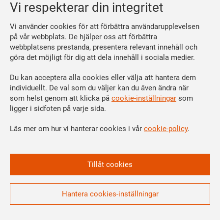
Integritetspolicy
Vi respekterar din integritet
Bli medlem
Vi använder cookies för att förbättra användarupplevelsen
Så här blir du medlem
på vår webbplats. De hjälper oss att förbättra
webbplatsens prestanda, presentera relevant innehåll och
Se dina förmåner
göra det möjligt för dig att dela innehåll i sociala medier.
Räkna ut din medlemsavgift
Du kan acceptera alla cookies eller välja att hantera dem
Följ oss
individuellt. De val som du väljer kan du även ändra när
Facebook
som helst genom att klicka på
cookie-inställningar
som
Linkedin
ligger i sidfoten på varje sida.
Instagram
Läs mer om hur vi hanterar cookies i vår
cookie-policy
.
Youtube
Vi är en del av
Tillåt cookies
Hantera cookies-inställningar