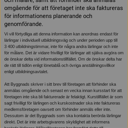
och målare, samt att förhinder ska anmälas
omgående för att företaget inte ska faktureras
för informationens planerande och
genomförande.
Vi vill förtydliga att denna information kan anordnas endast för
lärlingar i individuell utbildningsväg och under perioden upp till
3 400 utbildningstimmar, inte för några andra lärlingar och inte
för målare. Det är vidare frivilligt för lärlingar att själva avgöra om
de önskar delta vid informationstillfället. Om de önskar delta har
de rätt till tidlön enligt lönetablå och övriga anställningsvillkor
enligt utbildningsavtalet.
Att Byggnads skriver i sitt brev till företagen att förhinder ska
anmälas omgående och senast en vecka innan kursstart för att
företagen inte ska bli fakturerade är felaktigt. Kurstillfället är som
sagt frivilligt för lärlingen och kurskostnader ska inte faktureras
medlemsföretagen oavsett om förhinder anmäls eller inte.
Dessutom är det Byggnads som ska kontakta berörda lärlingar
direkt. Det är inte arbetsgivarens skyldighet att informera