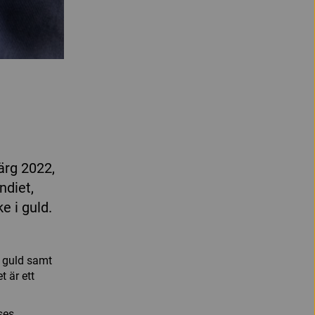
ärg 2022,
ndiet,
e i guld.
a guld samt
t är ett
ses