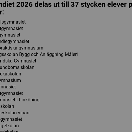
ndiet 2026 delas ut till 37 stycken elever
r:
lsgymnasiet
ttgymnasiet
ymnasiet
rdiegymnasiet
praktiska gymnasium
gsskolan Bygg och Anläggning Måleri
undska Gymnasiet
lundboms skolan
ckaskolan
Gymnasium
mnasiet
ttgymnasiet
nasiet i Linköping
skolan
eskolan vipan
ogymnasiet
gg Skolan