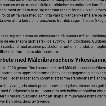
et som en av de mest ärofulla utmärkelser en målar­elev kan få, o
tark merit att bära med sig när man tar sitt första kliv ut i arbetsl
n roligt att få vara med och lyfta våra blivande yrkesmålare på de
lta över att få bidra till branschens framtid, säger Therese Skogl
 utses stipendiaterna av yrkeslärarna på landets måleriutbildnin
ram de elever som gjort särskilda avtryck i sin utbildning. Guldpe
 i samband med examen på skolorna runt om i landet, en högtid
lthet och framtidstro står i centrum.
rbete med Måleribranschens Yrkesnämn
seln 2026 genomförs i samarbete med Måleribranschens Yrke
Eleverna som uppmärksammas har visat engagemang, ansvar 
lthet – egenskaper som kommer att forma framtidens måleribr
ka ha visat goda studieprestationer, stort yrkesintresse och got
 med Guldpenseln är att uppmuntra och belöna ambitiösa elever
ter till vidareutveckling samt att skapa stimulerande kontakter 
ver från olika delar av Sverige.