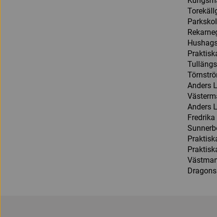
Kungsm
Torekäl
Parksko
Rekarne
Hushags
Praktisk
Tulläng
Törnstr
Anders 
Västerm
Anders 
Fredrik
Sunnerb
Praktisk
Praktisk
Västman
Dragons