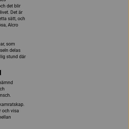
ch det blir
ivet. Det är
tta sätt, och
ösa, Alcro
gar, som
nseln delas
lig stund där
d
snämnd
och
ansch.
t kamratskap.
 och visa
mellan