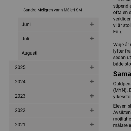
stipendi
Sandra Mellgren vann Måleri-SM
ofta en s
verklige
Juni
vi är sto
Färg.
Juli
Varje år
lyfter f
Augusti
sedan ut
både sto
2025
Sama
2024
Guldpen
(MYN). 
2023
yrkessto
Eleven s
2022
Avsikten
möjlighe
2021
målarele