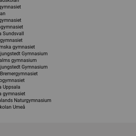
adskolan
lgymnasiet
lan
gymnasiet
gymnasiet
a Sundsvall
sgymnasiet
ömska gymnasiet
Ljungstedt Gymnasium
alms gymnasium
Ljungstedt Gymnasium
a Bremergymnasiet
ogymnasiet
a Uppsala
a gymnasiet
lands Naturgymnasium
kolan Umeå