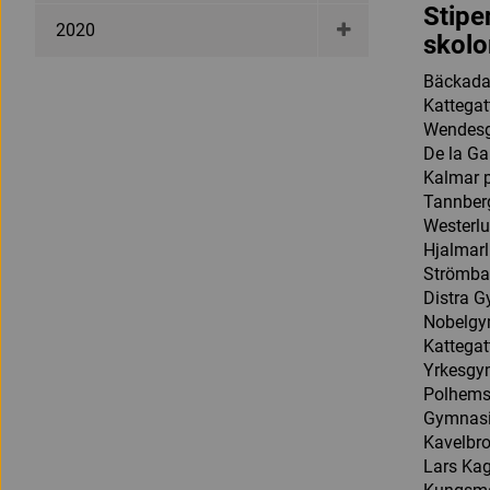
Stipe
2020
skolo
Bäckada
Kattega
Wendesg
De la Ga
Kalmar 
Tannber
Westerl
Hjalmar
Strömba
Distra 
Nobelgy
Kattega
Yrkesgym
Polhems
Gymnasi
Kavelbr
Lars Ka