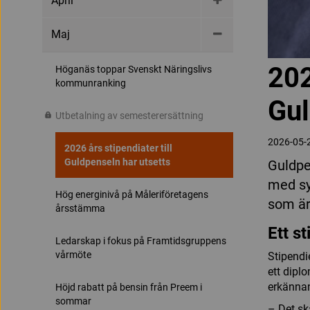
April
Maj
202
Höganäs toppar Svenskt Näringslivs
kommunranking
Gul
Utbetalning av semesterersättning
2026-05-
2026 års stipendiater till
Guldpenseln har utsetts
Guldpe
med sy
Hög energinivå på Måleriföretagens
som är 
årsstämma
Ett s
Ledarskap i fokus på Framtidsgruppens
vårmöte
Stipendi
ett diplo
erkännan
Höjd rabatt på bensin från Preem i
sommar
– Det sk