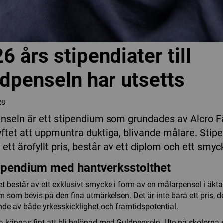
6 års stipendiater till
dpenseln har utsetts
28
nseln är ett stipendium som grundades av Alcro F
ftet att uppmuntra duktiga, blivande målare. Stipe
ett ärofyllt pris, består av ett diplom och ett smyck
tipendium med hantverksstolthet
et består av ett exklusivt smycke i form av en målarpensel i äkt
m som bevis på den fina utmärkelsen. Det är inte bara ett pris, de
de av både yrkesskicklighet och framtidspotential.
a kännas fint att bli belönad med Guldpenseln. Ute på skolorna 