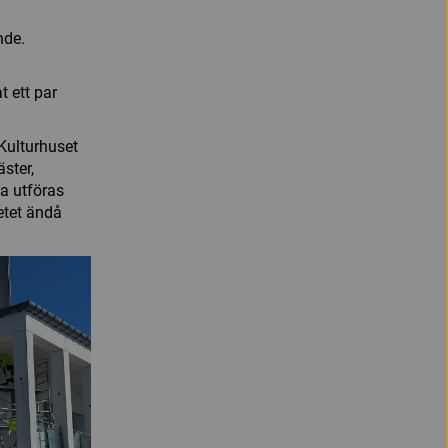
nde.
t ett par
Kulturhuset
ster,
na utföras
etet ändå