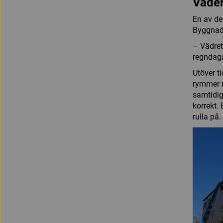
Väder
En av de
Byggnade
– Vädret
regndaga
Utöver t
rymmer r
samtidig
korrekt.
rulla på.