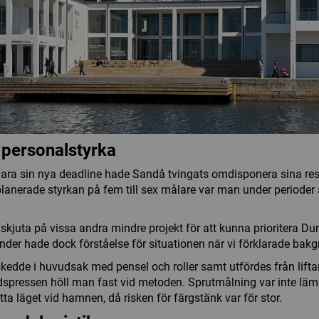
personalstyrka
klara sin nya deadline hade Sandå tvingats omdisponera sina resur
planerade styrkan på fem till sex målare var man under perioder 
k skjuta på vissa andra mindre projekt för att kunna prioritera Du
under hade dock förståelse för situationen när vi förklarade bak
skedde i huvudsak med pensel och roller samt utfördes från liftar
dspressen höll man fast vid metoden. Sprutmålning var inte lämp
tta läget vid hamnen, då risken för färgstänk var för stor.