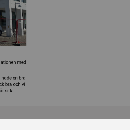
tuationen med
i hade en bra
ck bra och vi
år sida.
Vi är en del av