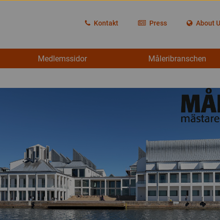
Kontakt
Press
About 
Medlemssidor
Måleribranschen