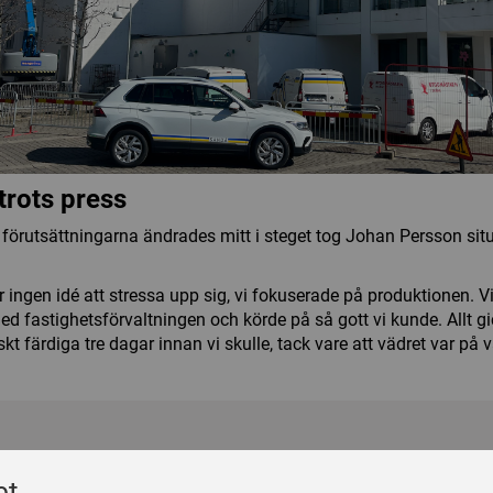
trots press
t förutsättningarna ändrades mitt i steget tog Johan Persson si
r ingen idé att stressa upp sig, vi fokuserade på produktionen. V
ed fastighetsförvaltningen och körde på så gott vi kunde. Allt gi
skt färdiga tre dagar innan vi skulle, tack vare att vädret var på v
m
Följ oss
et