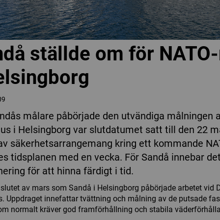
då ställde om för NATO
elsingborg
09
ndås målare påbörjade den utvändiga målningen 
hus i Helsingborg var slutdatumet satt till den 22 
av säkerhetsarrangemang kring ett kommande N
es tidsplanen med en vecka. För Sandå innebar de
ring för att hinna färdigt i tid.
i slutet av mars som Sandå i Helsingborg påbörjade arbetet vid 
s. Uppdraget innefattar tvättning och målning av de putsade fas
om normalt kräver god framförhållning och stabila väderförhåll