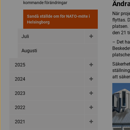
Ändra
kommande förändringar
När proj
Sandå ställde om för NATO-möte i
flyttas. 
Helsingborg
platsen.
den 21 ti
Juli
– Det ha
Beskedet
Augusti
platsche
Säkerhet
2025
ställning
att säker
2024
2023
2022
2021