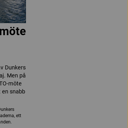
-möte
av Dunkers
maj. Men på
ATO-möte
t en snabb
Dunkers
aderna, ett
anden.