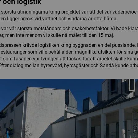
 och logistik
 största utmaningarna kring projektet var att det var väderberoe
n ligger precis vid vattnet och vindarna är ofta hårda.
 var vår största motståndare och osäkerhetsfaktor. Vi hade klara
r, men inte mer om vi skulle nå målet till den 15 maj.
idspressen krävde logistiken kring byggnaden en del pusslande. 
estauranger som ville behålla den magnifika utsikten för sina gä
t som fasaden var tvungen att täckas för att arbetet skulle kun
 Efter dialog mellan hyresvärd, hyresgäster och Sandå kunde arb