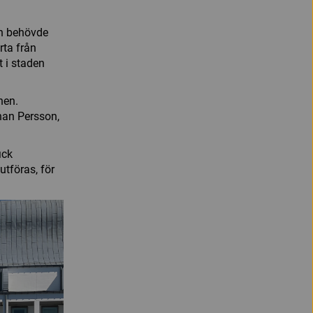
en behövde
rta från
 i staden
nen.
ohan Persson,
ick
utföras, för