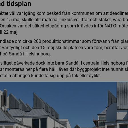
d tidsplan
ektet väl var igång kom besked från kommunen om att deadlin
Den 15 maj skulle allt material, inklusive liftar och staket, vara bo
 Orsaken var det säkerhetspådrag som krävdes inför NATO-mötet
ll 22 maj.
ndlade om cirka 200 produktionstimmar som försvann från pla
 var tydligt och den 15 maj skulle platsen vara tom, berättar J
f på Sandå i Helsingborg.
släget påverkade dock inte bara Sandå. I centrala Helsingborg f
ar monteras ner på flera håll, även där byggprojekt inte hunnit sl
ställa att ingen kunde ta sig upp på tak eller dylikt.