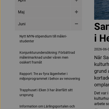
April
Maj
San
Juni
i H
Nytt MYN-stipendium till måleri-
studenter
2026-06-
Konjunkturundersökning: Förbättrad
När Sa
målerimarknad under våren men
osäkert framåt
kultur
grund 
Rapport: Tre av fyra lägenheter i
kortad
miljonprogrammet i behov av renovering
omplane
Trapphuset i Eken 3 har återfått sitt
Det var 
ursprung
kulturhu
arbete s
Information om Lärlingsportalen och