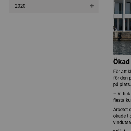
2020
Ökad 
För att 
för den 
på plats.
– Vi fic
flesta k
Arbetet 
ökade ti
vindutsa