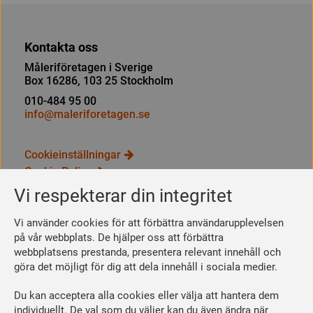
Kontakta oss
Måleriföretagen i Sverige
Box 16286, 103 25 Stockholm
010-484 95 00
info@maleriforetagen.se
Cookieinställningar
Cookie Policy
Integritetspolicy
Vi respekterar din integritet
Bli medlem
Vi använder cookies för att förbättra användarupplevelsen
Så här blir du medlem
på vår webbplats. De hjälper oss att förbättra
webbplatsens prestanda, presentera relevant innehåll och
Se dina förmåner
göra det möjligt för dig att dela innehåll i sociala medier.
Räkna ut din medlemsavgift
Du kan acceptera alla cookies eller välja att hantera dem
Följ oss
individuellt. De val som du väljer kan du även ändra när