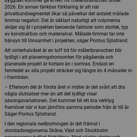
byggtakt kommer ge effekt för måleribranschen under
2026. En annan tänkbar förklaring är att när
privatkundsegmentet ökar så påverkar det antalet målade
timmar negativt. Det är såklart naturligt att volymerna
skiljer sig åt i projekten beroende faktorer som storlek, typ
av konstruktion och materialval. Målade timmar tar inte
hänsyn till lönsamhet i projekten, säger Pontus Sjöstrand.
Att vinterhalvåret är en tuff tid för måleribranschen blir
tydligt i att planeringshorisonten för pågående och
planerade projekt är kortare än i somras. Endast en
femtedel av alla projekt sträcker sig längre än 4 månader in
i framtiden.
– Eftersom det är första året vi mäter är det svårt att dra
några slutsatser mer än att det tydligt visar
säsongsvariationen. Det kommer bli ett bra verktyg
framöver när vi kan jämföra samma perioder från år till år.
Säger Pontus Sjöstrand.
I den regionala nedbrytningen är det främst i
storstadsregionerna Skåne, Väst och Stockholm