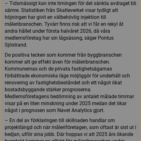
– Tidsmässigt kan inte timingen för det sänkta avdraget bli
sämre. Statistiken från Skatteverket visar tydligt att
höjningen har givit en välbehövlig injektion till
måleribranschen. Tyvärr finns risk att vi får en rekyl åt
andra hållet under första halvåret 2026, då våra
medlemsföretag har sin lågsäsong, säger Pontus
Sjöstrand.
De positiva tecken som kommer från byggbranschen
kommer att ge effekt även för måleribranschen.
Kommunernas och de privata fastighetsägarnas
förbättrade ekonomiska läge möjliggör för underhåll och
renovering av fastighetsbeståndet och ett något ökat
bostadsbyggande stärker prognoserna.
Medlemsföretagens bedömning av antalet målade timmar
visar på en liten minskning under 2025 medan det ökar
något i prognosen som Navet Analytics gjort.
– En del av förklaringen till skillnaden handlar om
projektlängd och när måleriföretagen, som oftast är sist ut i
kedjan, utför sina jobb. Där hoppas vi att 2025 års ökande