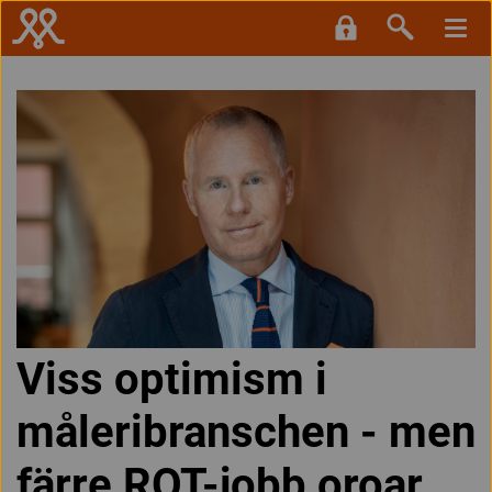
Viss optimism i
måleribranschen - men
färre ROT-jobb oroar