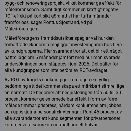
bygg- och renoveringsprojekt, vilket kommer ge effekt för
måleribranschen. Samtidigt kommer en kraftigt negativ
ROT-effekt på kort sikt göra att vi har tuffa månader
framför oss, säger Pontus Sjöstrand, vd på
Måleriföretagen.
Måleriföretagens framtidsutsikter speglar väl hur den
förbättrade ekonomin möjliggör investeringarna hos flera
av kundgrupperna. Fler svarande tror att det blir ett något
bättre läge om 6 månader jämfört med hur man svarade i
undersökningen som släpptes i juni 2025. Det gäller för
alla kundgrupper som inte berörs av ROT-avdraget.
Av ROT-avdragets sänkning gör företagen en tydlig
bedömning att det kommer skapa ett märkbart sämre läge
än normalt. De bedömer att nedjusteringen från 50 till 30
procent kommer ge en omedelbar effekt i form av färre
målade timmar, prispress, hårdare konkurrens om jobben
och uppskjutna personalrekryteringar. Runt 45 procent av
alla svarande tror att kund segmenten för privatpersoner
kommer vara sämre än normalt om ett halvår.